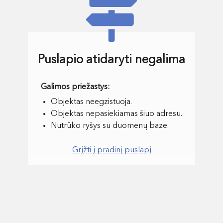
Puslapio atidaryti negalima
Objektas neegzistuoja.
Objektas nepasiekiamas šiuo adresu.
Nutrūko ryšys su duomenų baze.
Grįžti į pradinį puslapį