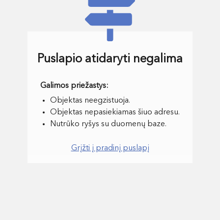
Puslapio atidaryti negalima
Objektas neegzistuoja.
Objektas nepasiekiamas šiuo adresu.
Nutrūko ryšys su duomenų baze.
Grįžti į pradinį puslapį