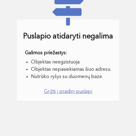
Puslapio atidaryti negalima
Objektas neegzistuoja.
Objektas nepasiekiamas šiuo adresu.
Nutrūko ryšys su duomenų baze.
Grįžti į pradinį puslapį