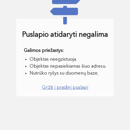
Puslapio atidaryti negalima
Objektas neegzistuoja.
Objektas nepasiekiamas šiuo adresu.
Nutrūko ryšys su duomenų baze.
Grįžti į pradinį puslapį