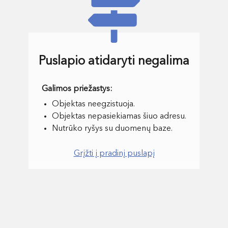
Puslapio atidaryti negalima
Objektas neegzistuoja.
Objektas nepasiekiamas šiuo adresu.
Nutrūko ryšys su duomenų baze.
Grįžti į pradinį puslapį