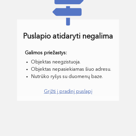
Puslapio atidaryti negalima
Objektas neegzistuoja.
Objektas nepasiekiamas šiuo adresu.
Nutrūko ryšys su duomenų baze.
Grįžti į pradinį puslapį