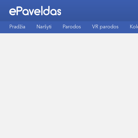
Pradžia
Naršyti
Parodos
VR parodos
Kol