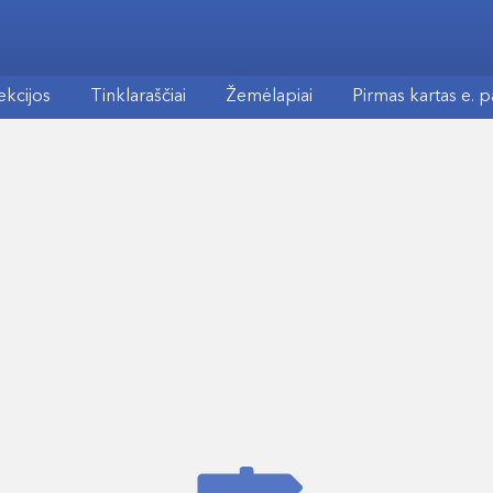
ekcijos
Tinklaraščiai
Žemėlapiai
Pirmas kartas e. 