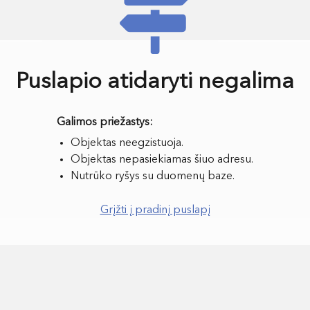
Puslapio atidaryti negalima
Objektas neegzistuoja.
Objektas nepasiekiamas šiuo adresu.
Nutrūko ryšys su duomenų baze.
Grįžti į pradinį puslapį