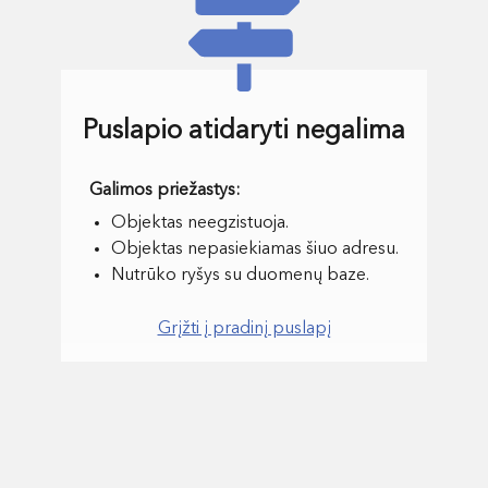
Puslapio atidaryti negalima
Objektas neegzistuoja.
Objektas nepasiekiamas šiuo adresu.
Nutrūko ryšys su duomenų baze.
Grįžti į pradinį puslapį