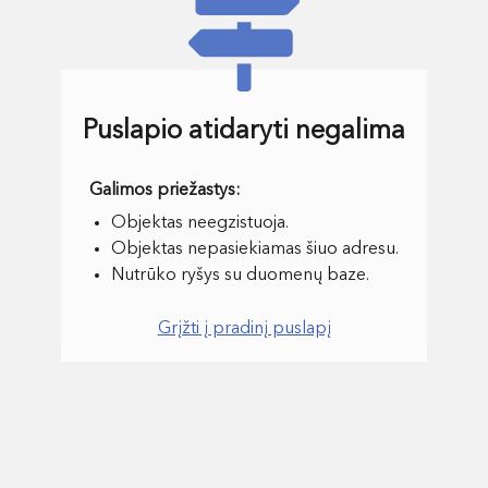
Puslapio atidaryti negalima
Objektas neegzistuoja.
Objektas nepasiekiamas šiuo adresu.
Nutrūko ryšys su duomenų baze.
Grįžti į pradinį puslapį