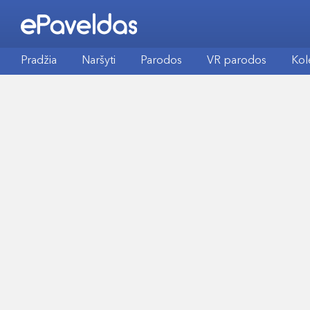
Pradžia
Naršyti
Parodos
VR parodos
Kol