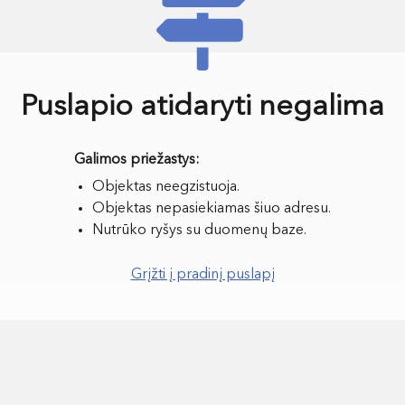
Puslapio atidaryti negalima
Objektas neegzistuoja.
Objektas nepasiekiamas šiuo adresu.
Nutrūko ryšys su duomenų baze.
Grįžti į pradinį puslapį