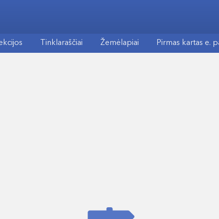
ekcijos
Tinklaraščiai
Žemėlapiai
Pirmas kartas e. 