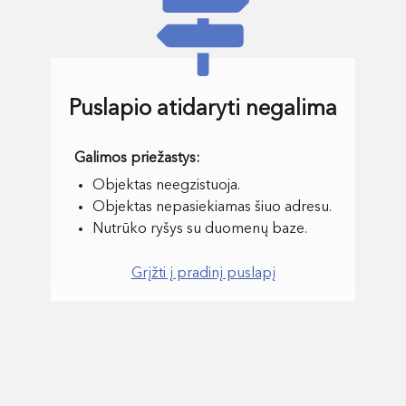
Puslapio atidaryti negalima
Objektas neegzistuoja.
Objektas nepasiekiamas šiuo adresu.
Nutrūko ryšys su duomenų baze.
Grįžti į pradinį puslapį