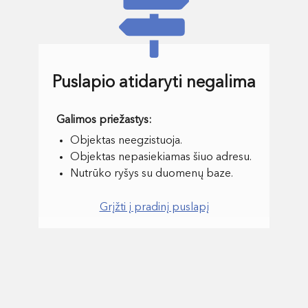
Puslapio atidaryti negalima
Objektas neegzistuoja.
Objektas nepasiekiamas šiuo adresu.
Nutrūko ryšys su duomenų baze.
Grįžti į pradinį puslapį