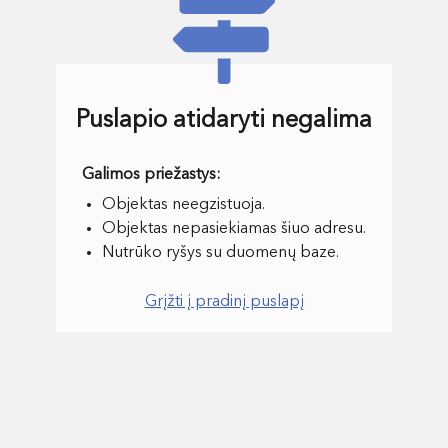
Puslapio atidaryti negalima
Objektas neegzistuoja.
Objektas nepasiekiamas šiuo adresu.
Nutrūko ryšys su duomenų baze.
Grįžti į pradinį puslapį