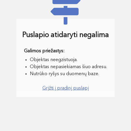
Puslapio atidaryti negalima
Objektas neegzistuoja.
Objektas nepasiekiamas šiuo adresu.
Nutrūko ryšys su duomenų baze.
Grįžti į pradinį puslapį