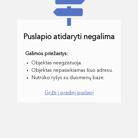
Puslapio atidaryti negalima
Objektas neegzistuoja.
Objektas nepasiekiamas šiuo adresu.
Nutrūko ryšys su duomenų baze.
Grįžti į pradinį puslapį