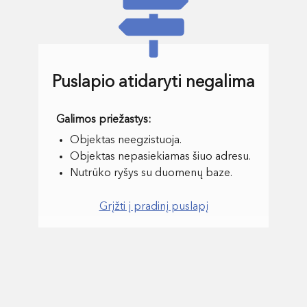
Puslapio atidaryti negalima
Objektas neegzistuoja.
Objektas nepasiekiamas šiuo adresu.
Nutrūko ryšys su duomenų baze.
Grįžti į pradinį puslapį