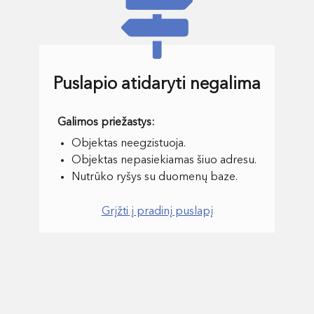
Puslapio atidaryti negalima
Objektas neegzistuoja.
Objektas nepasiekiamas šiuo adresu.
Nutrūko ryšys su duomenų baze.
Grįžti į pradinį puslapį