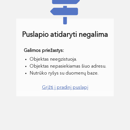
Puslapio atidaryti negalima
Objektas neegzistuoja.
Objektas nepasiekiamas šiuo adresu.
Nutrūko ryšys su duomenų baze.
Grįžti į pradinį puslapį