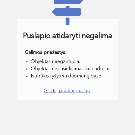
Puslapio atidaryti negalima
Objektas neegzistuoja.
Objektas nepasiekiamas šiuo adresu.
Nutrūko ryšys su duomenų baze.
Grįžti į pradinį puslapį