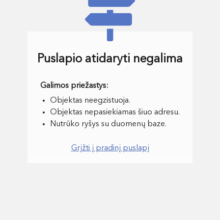
Puslapio atidaryti negalima
Objektas neegzistuoja.
Objektas nepasiekiamas šiuo adresu.
Nutrūko ryšys su duomenų baze.
Grįžti į pradinį puslapį