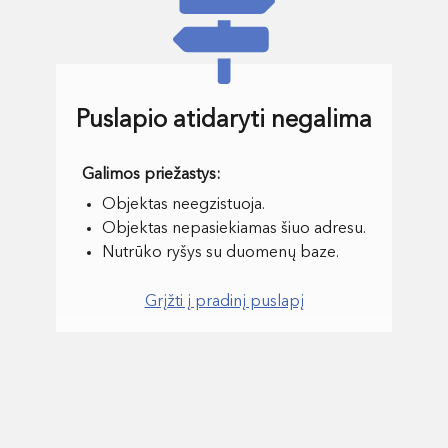
Puslapio atidaryti negalima
Objektas neegzistuoja.
Objektas nepasiekiamas šiuo adresu.
Nutrūko ryšys su duomenų baze.
Grįžti į pradinį puslapį