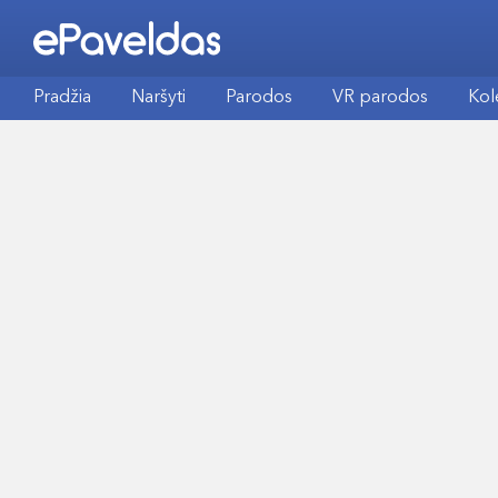
Pradžia
Naršyti
Parodos
VR parodos
Kol