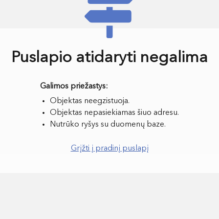
Puslapio atidaryti negalima
Objektas neegzistuoja.
Objektas nepasiekiamas šiuo adresu.
Nutrūko ryšys su duomenų baze.
Grįžti į pradinį puslapį