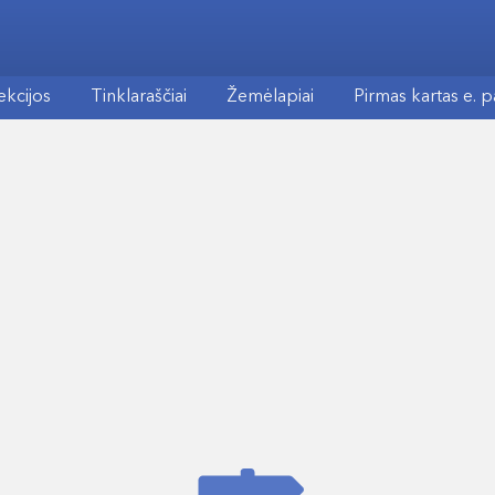
ekcijos
Tinklaraščiai
Žemėlapiai
Pirmas kartas e. 