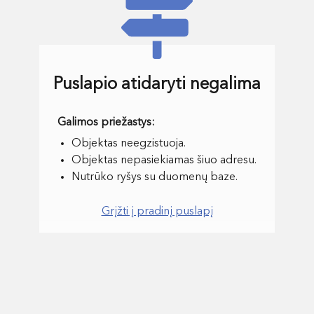
Puslapio atidaryti negalima
Objektas neegzistuoja.
Objektas nepasiekiamas šiuo adresu.
Nutrūko ryšys su duomenų baze.
Grįžti į pradinį puslapį