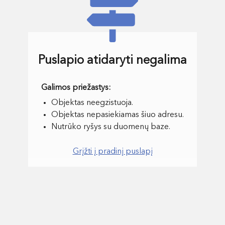
Puslapio atidaryti negalima
Objektas neegzistuoja.
Objektas nepasiekiamas šiuo adresu.
Nutrūko ryšys su duomenų baze.
Grįžti į pradinį puslapį