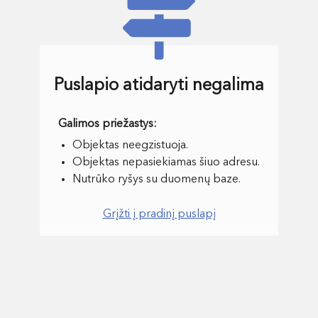
Puslapio atidaryti negalima
Objektas neegzistuoja.
Objektas nepasiekiamas šiuo adresu.
Nutrūko ryšys su duomenų baze.
Grįžti į pradinį puslapį