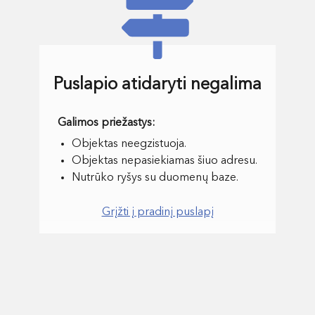
Puslapio atidaryti negalima
Objektas neegzistuoja.
Objektas nepasiekiamas šiuo adresu.
Nutrūko ryšys su duomenų baze.
Grįžti į pradinį puslapį