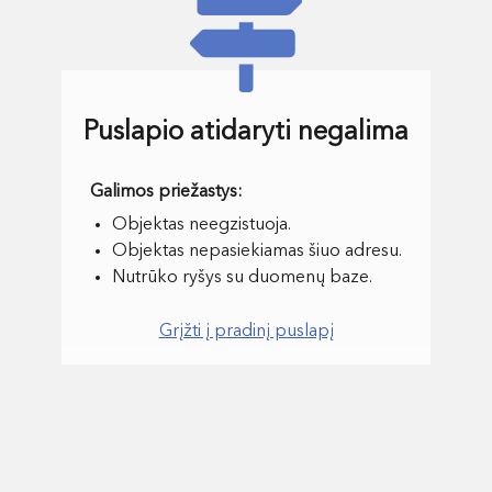
Puslapio atidaryti negalima
Objektas neegzistuoja.
Objektas nepasiekiamas šiuo adresu.
Nutrūko ryšys su duomenų baze.
Grįžti į pradinį puslapį