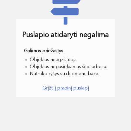
Puslapio atidaryti negalima
Objektas neegzistuoja.
Objektas nepasiekiamas šiuo adresu.
Nutrūko ryšys su duomenų baze.
Grįžti į pradinį puslapį