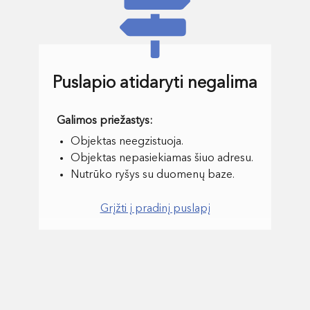
Puslapio atidaryti negalima
Objektas neegzistuoja.
Objektas nepasiekiamas šiuo adresu.
Nutrūko ryšys su duomenų baze.
Grįžti į pradinį puslapį