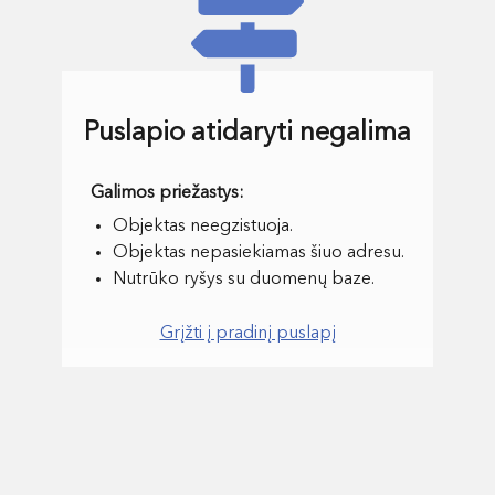
Puslapio atidaryti negalima
Objektas neegzistuoja.
Objektas nepasiekiamas šiuo adresu.
Nutrūko ryšys su duomenų baze.
Grįžti į pradinį puslapį