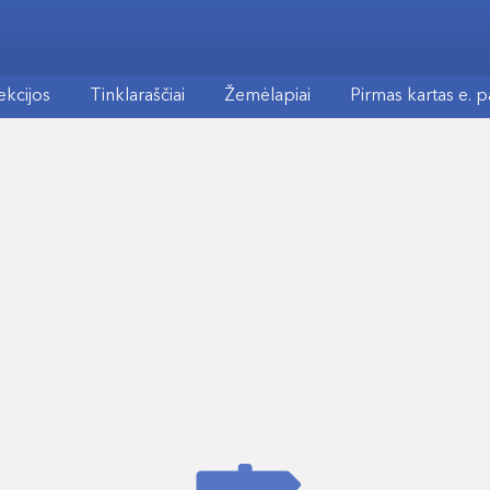
ekcijos
Tinklaraščiai
Žemėlapiai
Pirmas kartas e. 