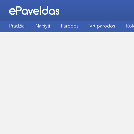
Pradžia
Naršyti
Parodos
VR parodos
Kol