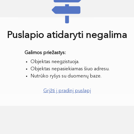
Puslapio atidaryti negalima
Objektas neegzistuoja.
Objektas nepasiekiamas šiuo adresu.
Nutrūko ryšys su duomenų baze.
Grįžti į pradinį puslapį