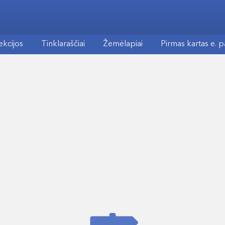
ekcijos
Tinklaraščiai
Žemėlapiai
Pirmas kartas e. 