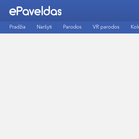
Pradžia
Naršyti
Parodos
VR parodos
Kol