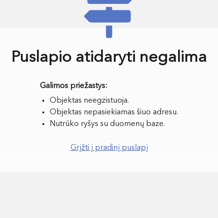
Puslapio atidaryti negalima
Objektas neegzistuoja.
Objektas nepasiekiamas šiuo adresu.
Nutrūko ryšys su duomenų baze.
Grįžti į pradinį puslapį