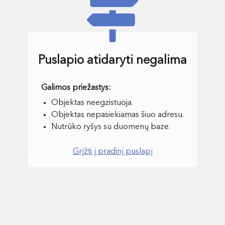
Puslapio atidaryti negalima
Objektas neegzistuoja.
Objektas nepasiekiamas šiuo adresu.
Nutrūko ryšys su duomenų baze.
Grįžti į pradinį puslapį