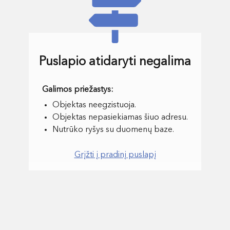
Puslapio atidaryti negalima
Objektas neegzistuoja.
Objektas nepasiekiamas šiuo adresu.
Nutrūko ryšys su duomenų baze.
Grįžti į pradinį puslapį