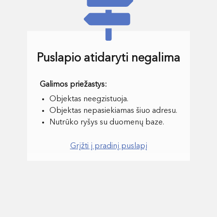
Puslapio atidaryti negalima
Objektas neegzistuoja.
Objektas nepasiekiamas šiuo adresu.
Nutrūko ryšys su duomenų baze.
Grįžti į pradinį puslapį