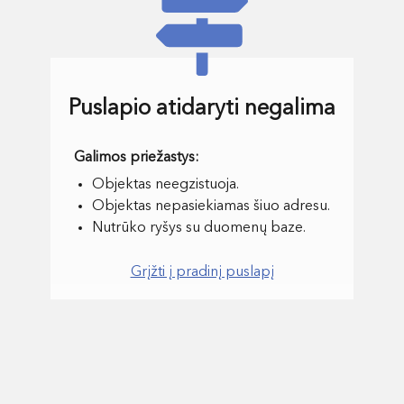
Puslapio atidaryti negalima
Objektas neegzistuoja.
Objektas nepasiekiamas šiuo adresu.
Nutrūko ryšys su duomenų baze.
Grįžti į pradinį puslapį