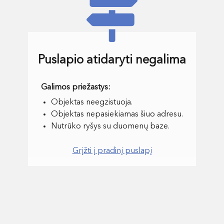
Puslapio atidaryti negalima
Objektas neegzistuoja.
Objektas nepasiekiamas šiuo adresu.
Nutrūko ryšys su duomenų baze.
Grįžti į pradinį puslapį