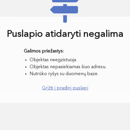
Puslapio atidaryti negalima
Objektas neegzistuoja.
Objektas nepasiekiamas šiuo adresu.
Nutrūko ryšys su duomenų baze.
Grįžti į pradinį puslapį