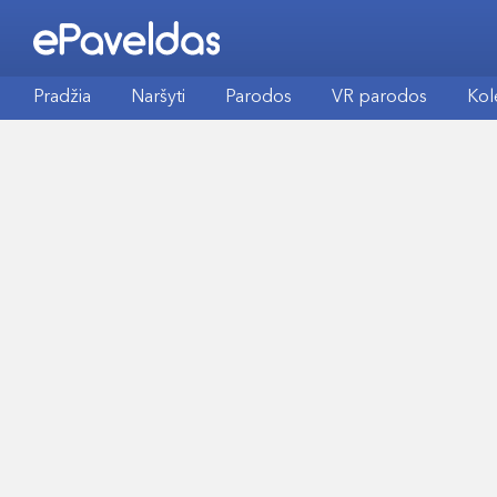
Pradžia
Naršyti
Parodos
VR parodos
Kol