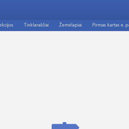
ekcijos
Tinklaraščiai
Žemėlapiai
Pirmas kartas e. 