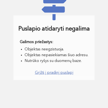
Puslapio atidaryti negalima
Objektas neegzistuoja.
Objektas nepasiekiamas šiuo adresu.
Nutrūko ryšys su duomenų baze.
Grįžti į pradinį puslapį