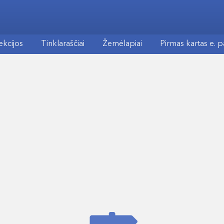
ekcijos
Tinklaraščiai
Žemėlapiai
Pirmas kartas e. 