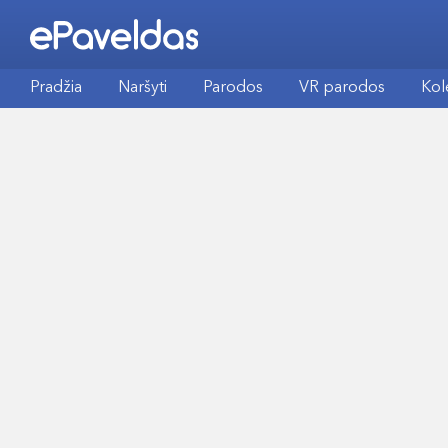
Pradžia
Naršyti
Parodos
VR parodos
Kol