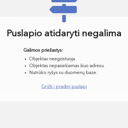
Puslapio atidaryti negalima
Objektas neegzistuoja.
Objektas nepasiekiamas šiuo adresu.
Nutrūko ryšys su duomenų baze.
Grįžti į pradinį puslapį