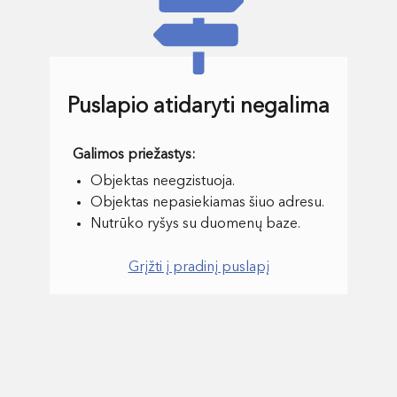
Puslapio atidaryti negalima
Objektas neegzistuoja.
Objektas nepasiekiamas šiuo adresu.
Nutrūko ryšys su duomenų baze.
Grįžti į pradinį puslapį