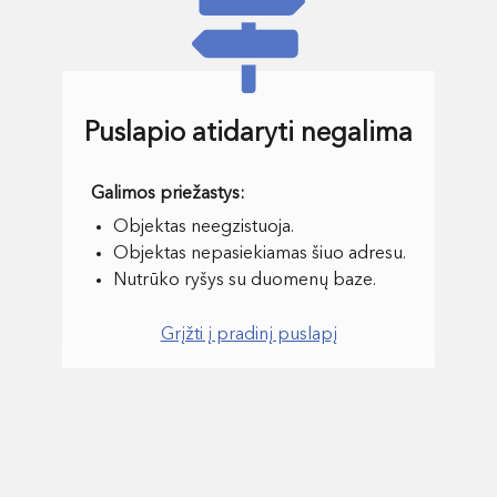
Puslapio atidaryti negalima
Objektas neegzistuoja.
Objektas nepasiekiamas šiuo adresu.
Nutrūko ryšys su duomenų baze.
Grįžti į pradinį puslapį