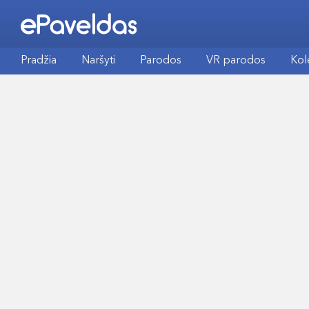
Pradžia
Naršyti
Parodos
VR parodos
Kol