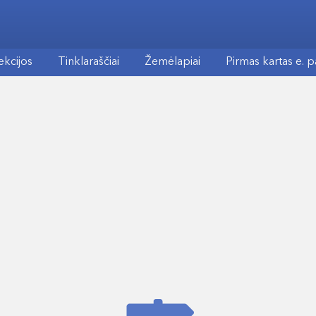
ekcijos
Tinklaraščiai
Žemėlapiai
Pirmas kartas e. 