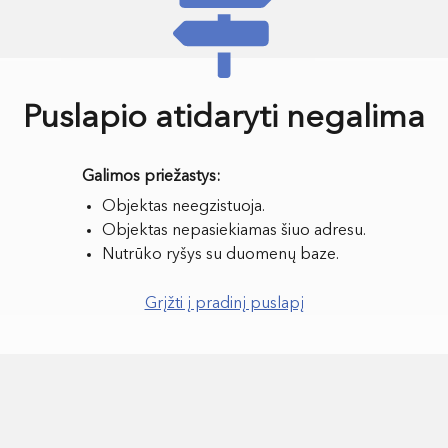
Puslapio atidaryti negalima
Objektas neegzistuoja.
Objektas nepasiekiamas šiuo adresu.
Nutrūko ryšys su duomenų baze.
Grįžti į pradinį puslapį