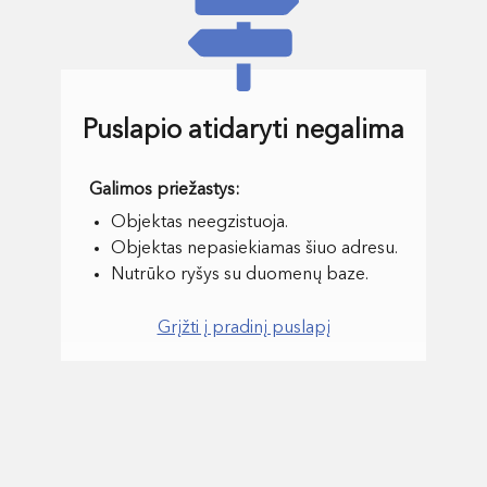
Puslapio atidaryti negalima
Objektas neegzistuoja.
Objektas nepasiekiamas šiuo adresu.
Nutrūko ryšys su duomenų baze.
Grįžti į pradinį puslapį