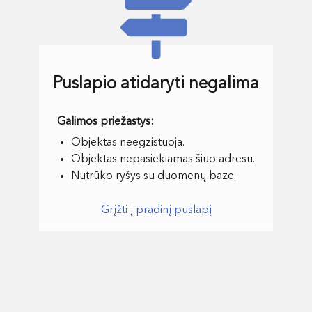
Puslapio atidaryti negalima
Objektas neegzistuoja.
Objektas nepasiekiamas šiuo adresu.
Nutrūko ryšys su duomenų baze.
Grįžti į pradinį puslapį