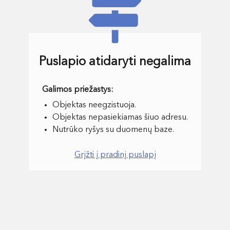
Puslapio atidaryti negalima
Objektas neegzistuoja.
Objektas nepasiekiamas šiuo adresu.
Nutrūko ryšys su duomenų baze.
Grįžti į pradinį puslapį