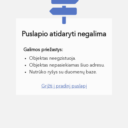
Puslapio atidaryti negalima
Objektas neegzistuoja.
Objektas nepasiekiamas šiuo adresu.
Nutrūko ryšys su duomenų baze.
Grįžti į pradinį puslapį