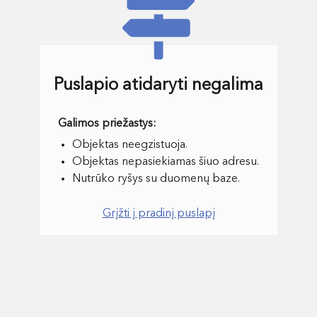
Puslapio atidaryti negalima
Objektas neegzistuoja.
Objektas nepasiekiamas šiuo adresu.
Nutrūko ryšys su duomenų baze.
Grįžti į pradinį puslapį