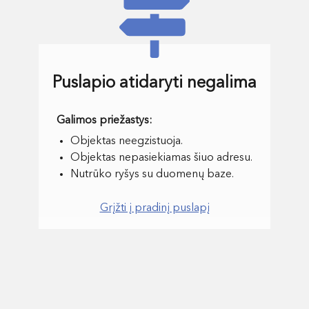
Puslapio atidaryti negalima
Objektas neegzistuoja.
Objektas nepasiekiamas šiuo adresu.
Nutrūko ryšys su duomenų baze.
Grįžti į pradinį puslapį