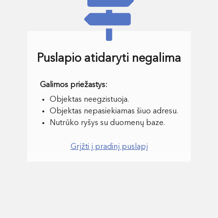
Puslapio atidaryti negalima
Objektas neegzistuoja.
Objektas nepasiekiamas šiuo adresu.
Nutrūko ryšys su duomenų baze.
Grįžti į pradinį puslapį